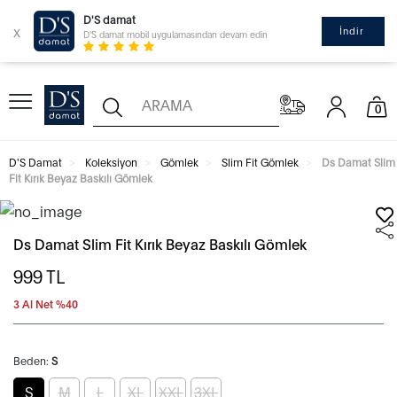
D'S damat
x
İndir
D'S damat mobil uygulamasından devam edin
0
D'S Damat
Koleksiyon
Gömlek
Slim Fit Gömlek
Ds Damat Slim
Fit Kırık Beyaz Baskılı Gömlek
Ds Damat Slim Fit Kırık Beyaz Baskılı Gömlek
999
TL
3 Al Net %40
Beden:
S
S
M
L
XL
XXL
3XL