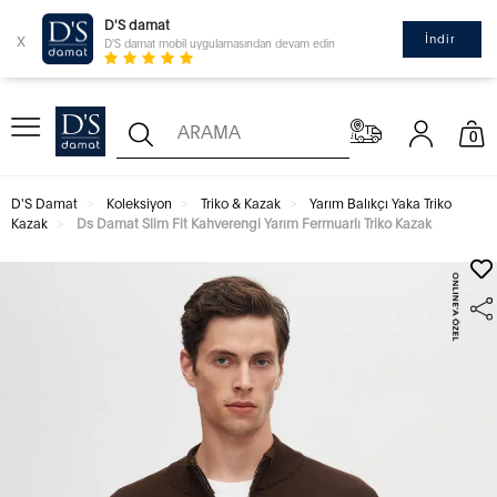
D'S damat
x
İndir
D'S damat mobil uygulamasından devam edin
0
D'S Damat
Koleksiyon
Triko & Kazak
Yarım Balıkçı Yaka Triko
Kazak
Ds Damat Slim Fit Kahverengi Yarım Fermuarlı Triko Kazak