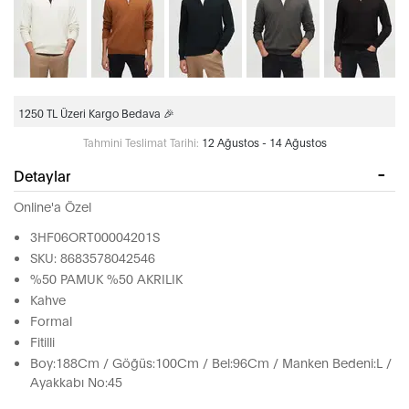
1250 TL Üzeri Kargo Bedava 🎉
Tahmini Teslimat Tarihi:
12 Ağustos - 14 Ağustos
Detaylar
Online'a Özel
3HF06ORT00004201S
SKU: 8683578042546
%50 PAMUK %50 AKRILIK
Kahve
Formal
Fitilli
Boy:188Cm / Göğüs:100Cm / Bel:96Cm / Manken Bedeni:L /
Ayakkabı No:45