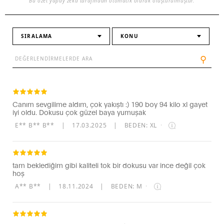
Bu özet yapay zeka tarafından otomatik olarak oluşturulmuştur.
SIRALAMA
KONU
⚲
Canım sevgilime aldım, çok yakıştı :) 190 boy 94 kilo xl gayet
iyi oldu. Dokusu çok güzel baya yumuşak
E** B** B**
|
17.03.2025
|
BEDEN: XL
·
tam beklediğim gibi kaliteli tok bir dokusu var ince değil çok
hoş
A** B**
|
18.11.2024
|
BEDEN: M
·