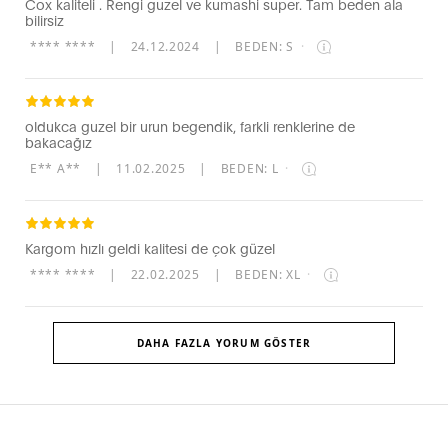
Cox kaliteli . Rengi guzel ve kumashi super. Tam beden ala
bilirsiz
**** ****
|
24.12.2024
|
BEDEN: S
·
oldukca guzel bir urun begendik, farkli renklerine de
bakacağız
E** A**
|
11.02.2025
|
BEDEN: L
·
Kargom hızlı geldi kalitesi de çok güzel
**** ****
|
22.02.2025
|
BEDEN: XL
·
DAHA FAZLA YORUM GÖSTER