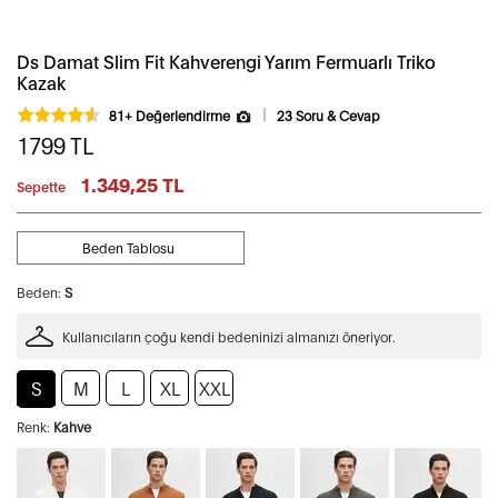
Ds Damat Slim Fit Kahverengi Yarım Fermuarlı Triko
Kazak
81+ Değerlendirme
23 Soru & Cevap
1799
TL
1.349,25 TL
Sepette
Beden Tablosu
Beden:
S
Kullanıcıların çoğu kendi bedeninizi almanızı öneriyor.
S
M
L
XL
XXL
Renk:
Kahve