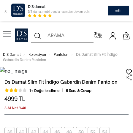
D'S damat
x
İndir
D'S damat mobil uygulamasından devam edin
0
D'S Damat
Koleksiyon
Pantolon
Ds Damat Slim Fit İndigo
Gabardin Denim Pantolon
Ds Damat Slim Fit İndigo Gabardin Denim Pantolon
1+ Değerlendirme
6 Soru & Cevap
4999
TL
3 Al Net %40
38
40
42
44
46
48
50
52
54