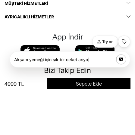
MÜŞTERİ HİZMETLERİ
AYRICALIKLI HİZMETLER
App İndir
Bizi Takip Edin
4999
TL
Sepete Ekle
E-Bülten
İndirim ve fırsatlardan haberdar olmak için hemen kaydolun!