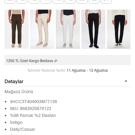
1250 TL Üzeri Kargo Bedava 🎉
Tahmini Teslimat Tarihi:
11 Ağustos - 13 Ağustos
Detaylar
Mağaza Ürünü
4HCC3T404003M77138
SKU: 8683925879122
%98 Pamuk %2 Elastan
İndigo
Daily/Casual