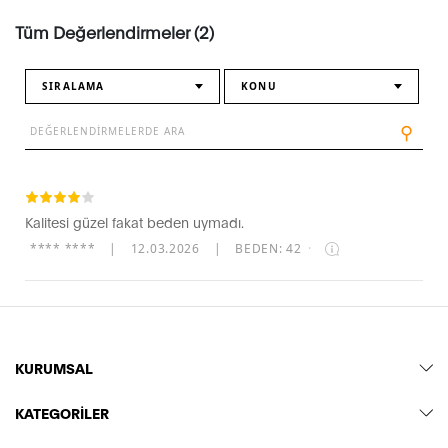
Tüm Değerlendirmeler (2)
SIRALAMA
KONU
⚲
Kalitesi güzel fakat beden uymadı.
**** ****
|
12.03.2026
|
BEDEN: 42
·
KURUMSAL
KATEGORİLER