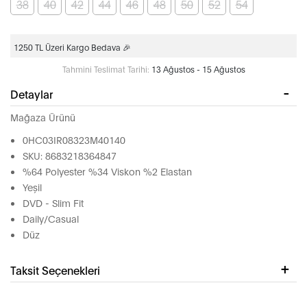
38
40
42
44
46
48
50
52
54
1250 TL Üzeri Kargo Bedava 🎉
Tahmini Teslimat Tarihi:
13 Ağustos - 15 Ağustos
Detaylar
Mağaza Ürünü
0HC03IR08323M40140
SKU: 8683218364847
%64 Polyester %34 Viskon %2 Elastan
Yeşil
DVD - Slim Fit
Daily/Casual
Düz
Taksit Seçenekleri