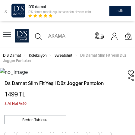
D'S damat
x
İndir
D'S damat mobil uygulamasından devam edin
0
D'S Damat
Koleksiyon
Sweatshırt
Ds Damat Slim Fit Yeşil Düz
Jogger Pantolon
Ds Damat Slim Fit Yeşil Düz Jogger Pantolon
1499
TL
3 Al Net %40
Beden Tablosu