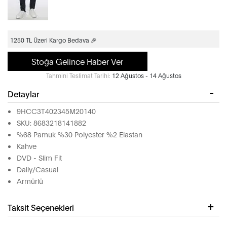
1250 TL Üzeri Kargo Bedava 🎉
Stoğa Gelince Haber Ver
Tahmini Teslimat Tarihi:
12 Ağustos - 14 Ağustos
Detaylar
9HCC3T402345M20140
SKU: 8683218141882
%68 Pamuk %30 Polyester %2 Elastan
Kahve
DVD - Slim Fit
Daily/Casual
Armürlü
Taksit Seçenekleri