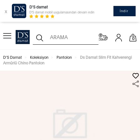
D'S damat
x
İndir
D'S damat mobil uygulamasından devam edin
0
D'S Damat
Koleksiyon
Pantolon
Ds Damat Slim Fit Kahverengi
Armürlü Chino Pantolon