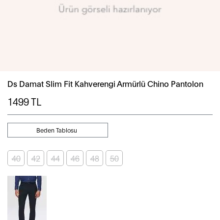
Ds Damat Slim Fit Kahverengi Armürlü Chino Pantolon
1499
TL
Beden Tablosu
40
42
44
46
48
50