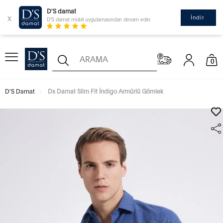
D'S damat
x
İndir
D'S damat mobil uygulamasından devam edin
0
D'S Damat
Ds Damat Slim Fit İndigo Armürlü Gömlek