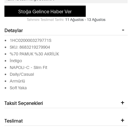
Stoğa Gelince Haber Ver
Tahmini Teslimat Tarihi:
11 Ağustos - 13 Ağustos
Detaylar
1HC0200003279771S
SKU: 8683219279904
%70 PAMUK %30 AKRİLİK
İndigo
NAPOLI-C - Slim Fit
Daily/Casual
Armürlü
Soft Yaka
Taksit Seçenekleri
Teslimat