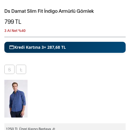
Ds Damat Slim Fit İndigo Armürlü Gömlek
799
TL
3 Al Net %40
Kredi Kartına 3× 287,68 TL
S
L
1250 TL Üzeri Kargo Bedava 🎉