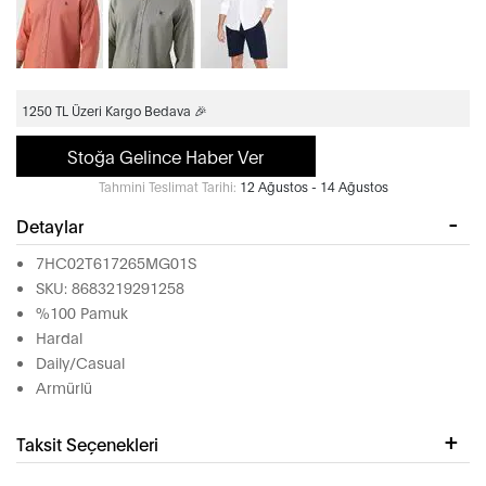
1250 TL Üzeri Kargo Bedava 🎉
Stoğa Gelince Haber Ver
Tahmini Teslimat Tarihi:
12 Ağustos - 14 Ağustos
Detaylar
7HC02T617265MG01S
SKU: 8683219291258
%100 Pamuk
Hardal
Daily/Casual
Armürlü
Taksit Seçenekleri