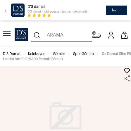
D'S damat
x
İndir
D'S damat mobil uygulamasından devam edin
0
D'S Damat
Koleksiyon
Gömlek
Spor Gömlek
Ds Damat Slim Fit
Hardal Armürlü %100 Pamuk Gömlek