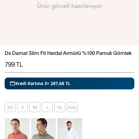
Ds Damat Slim Fit Hardal Armürlü %100 Pamuk Gömlek
799
TL
Kredi Kartına 3× 287,68 TL
XS
S
M
L
XL
XXL