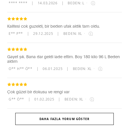
**** ****
|
14.03.2026
|
BEDEN: L
·
Kalitesi cok guzeldi, bir beden ufak aldik tam oldu.
E** P**
|
29.12.2025
|
BEDEN: XL
·
Gayet şık. Bana dar geldi iade ettim. Boy 180 kilo 96 L Beden
aldım
O** H** Ö**
|
06.01.2025
|
BEDEN: XL
·
Çok güzel bir dokusu ve rengi var
G** Ö**
|
01.02.2025
|
BEDEN: XL
·
DAHA FAZLA YORUM GÖSTER