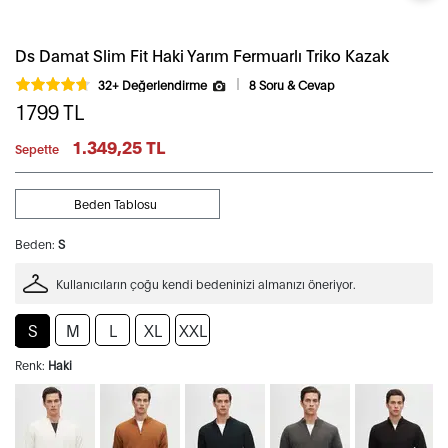
Ds Damat Slim Fit Haki Yarım Fermuarlı Triko Kazak
32+ Değerlendirme
8 Soru & Cevap
1799
TL
1.349,25 TL
Sepette
Beden Tablosu
Beden:
S
Kullanıcıların çoğu kendi bedeninizi almanızı öneriyor.
S
M
L
XL
XXL
Renk:
Haki