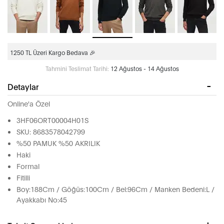
1250 TL Üzeri Kargo Bedava 🎉
Tahmini Teslimat Tarihi:
12 Ağustos - 14 Ağustos
Detaylar
Online'a Özel
3HF06ORT00004H01S
SKU: 8683578042799
%50 PAMUK %50 AKRILIK
Haki
Formal
Fitilli
Boy:188Cm / Göğüs:100Cm / Bel:96Cm / Manken Bedeni:L /
Ayakkabı No:45