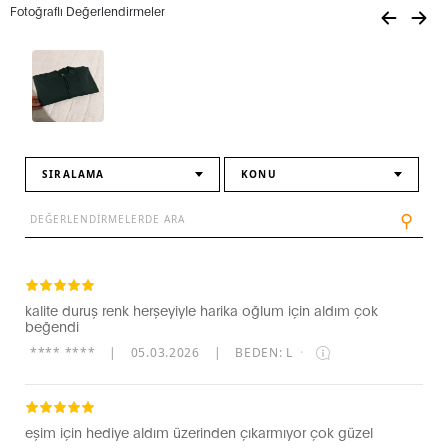
Fotoğraflı Değerlendirmeler
SIRALAMA
KONU
⚲
kalite duruş renk herşeyiyle harika oğlum için aldım çok
beğendi
**** ****
|
05.03.2026
|
BEDEN: L
·
eşim için hediye aldım üzerinden çıkarmıyor çok güzel