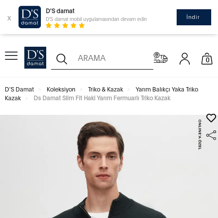
D'S damat
x
İndir
D'S damat mobil uygulamasından devam edin
0
D'S Damat
Koleksiyon
Triko & Kazak
Yarım Balıkçı Yaka Triko
Kazak
Ds Damat Slim Fit Haki Yarım Fermuarlı Triko Kazak