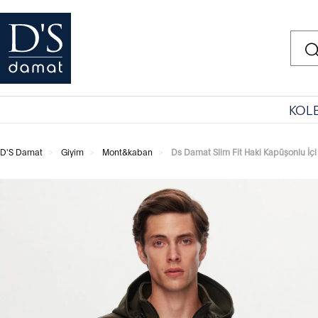
KOL
D'S Damat
Giyim
Mont&kaban
Ds Damat Slim Fit Haki Kapüşonlu İçi