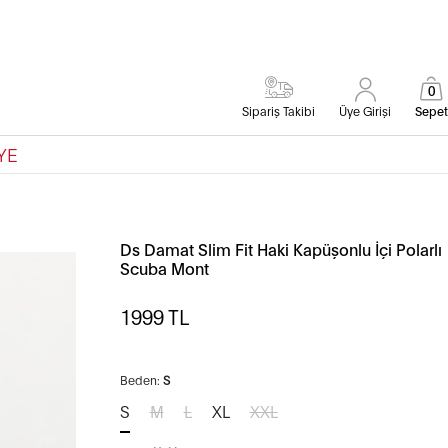
0
Sipariş Takibi
Üye Girişi
Sepet
YE
Ds Damat Slim Fit Haki Kapüşonlu İçi Polarlı
Scuba Mont
1999
TL
Beden:
S
S
M
L
XL
XXL