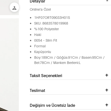
Detaylar
Online'a Özel
1HF07ORT09033H01S
SKU: 8683578019968
%100 Polyester
Haki
0054 - Slim Fit
Formal
Kapüşonlu
Boy:189Cm / Göğüs:91Cm / Basen:95Cm /
Bel:78Cm / Manken Bedeni:L
Taksit Seçenekleri
Teslimat
Değişim ve Ücretsiz İade