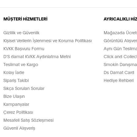
MÜŞTERİ HİZMETLERİ
AYRICALIKLI H
Gizlilik ve Güvenlik
Mağazada Ücretsi
Kişisel Verilerin İşlenmesi ve Koruma Politikası
Görüntülü Alışver
KVKK Başvuru Formu
Aynı Gün Teslima
D’S damat KVKK Aydınlatma Metni
Click and Collec
Teslimat ve Kargo
Smokin Danışman
Kolay İade
Ds Damat Card
Sipariş Takibi
Hediye Rehberi
Sıkça Sorulan Sorular
Bize Ulaşın
Kampanyalar
Çerez Politikası
Mesafeli Satış Sözleşmesi
Güvenli Alışveriş