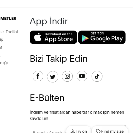
App İndir
İZMETLER
z Tadilat
iş
t
t
Bizi Takip Edin
lığı
E-Bülten
İndirim ve fırsatlardan haberdar olmak için hemen
kaydolun!
GÖNDER