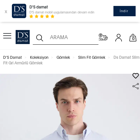
D'S damat
x
İndir
D'S damat mobil uygulamasından devam edin
0
D'S Damat
Koleksiyon
Gömlek
Slim Fit Gömlek
Ds Damat Slim
Fit Gri Armürlü Gömlek