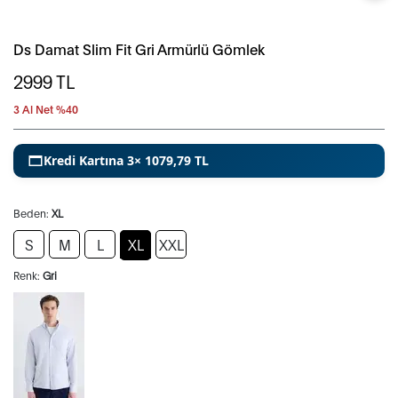
Ds Damat Slim Fit Gri Armürlü Gömlek
2999
TL
3 Al Net %40
Kredi Kartına 3× 1079,79 TL
Beden:
XL
S
M
L
XL
XXL
Renk:
Gri