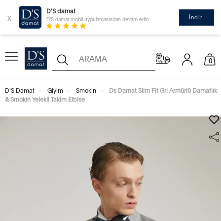
D'S damat
x
İndir
D'S damat mobil uygulamasından devam edin
0
D'S Damat
Giyim
Smokin
Ds Damat Slim Fit Gri Armürlü Damatlık
& Smokin Yelekli Takim Elbise