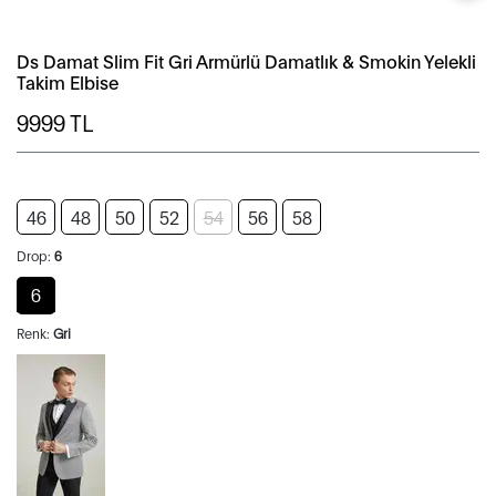
Ds Damat Slim Fit Gri Armürlü Damatlık & Smokin Yelekli
Takim Elbise
9999
TL
46
48
50
52
54
56
58
Drop:
6
6
Renk:
Gri