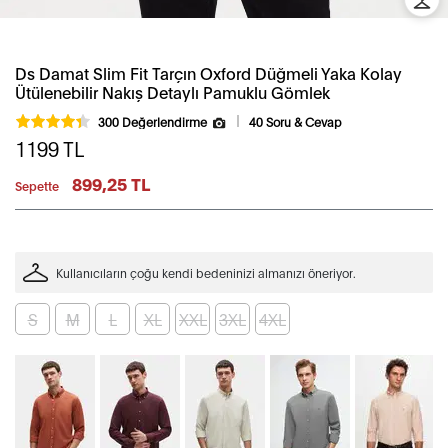
Ds Damat Slim Fit Tarçın Oxford Düğmeli Yaka Kolay
Ütülenebilir Nakış Detaylı Pamuklu Gömlek
300 Değerlendirme
40 Soru & Cevap
1199
TL
899,25 TL
Sepette
Kullanıcıların çoğu kendi bedeninizi almanızı öneriyor.
S
M
L
XL
XXL
3XL
4XL