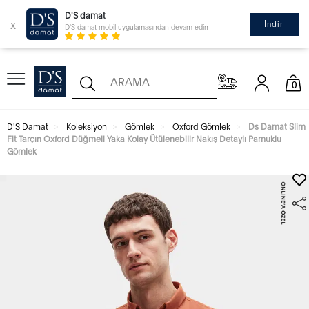
D'S damat
x
İndir
D'S damat mobil uygulamasından devam edin
0
D'S Damat
Koleksiyon
Gömlek
Oxford Gömlek
Ds Damat Slim
Fit Tarçın Oxford Düğmeli Yaka Kolay Ütülenebilir Nakış Detaylı Pamuklu
Gömlek