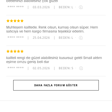
bedeninizi alabilirsiniz çok güzel
**** ****
|
03.03.2026
|
BEDEN: L
·
Muhteşem kalitede. Renk olsun, kumaş olsun süper. Hem
satıcıya ve hem kargo firmasına teşekkür ederim.
**** ****
|
25.04.2026
|
BEDEN: L
·
kaliteli rengi de güzel alabilirsiniz kusursuz geldi Small aldım
eşime omzu geniş beli dar
**** ****
|
02.05.2026
|
BEDEN: S
·
DAHA FAZLA YORUM GÖSTER