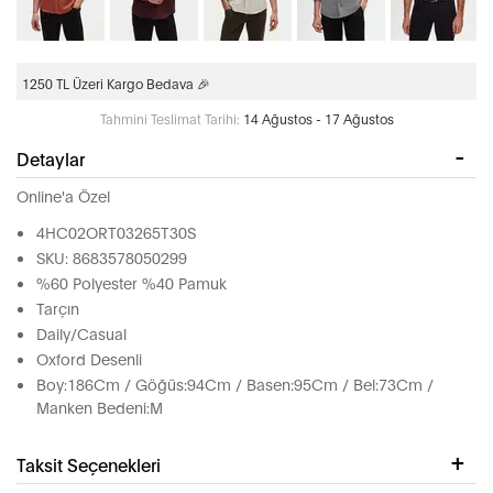
1250 TL Üzeri Kargo Bedava 🎉
Tahmini Teslimat Tarihi:
14 Ağustos - 17 Ağustos
Detaylar
Online'a Özel
4HC02ORT03265T30S
SKU: 8683578050299
%60 Polyester %40 Pamuk
Tarçın
Daily/Casual
Oxford Desenli
Boy:186Cm / Göğüs:94Cm / Basen:95Cm / Bel:73Cm /
Manken Bedeni:M
Taksit Seçenekleri