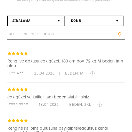
SIRALAMA
KONU
⚲
Rengi ve dokusu cok güzel. 180 cm boy, 72 kg M beden tam
oldu
T** A**
|
25.04.2026
|
BEDEN: M
·
çok güzel ve kaliteli tam beden alabilir siniz
**** ****
|
13.04.2026
|
BEDEN: 2XL
·
Rengine kalıbına duruşuna bayıldık tereddütsüz kendi