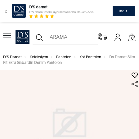
D'S damat
x
İndir
D'S damat mobil uygulamasından devam edin
0
D'S Damat
Koleksiyon
Pantolon
Kot Pantolon
Ds Damat Slim
Fit Ekru Gabardin Denim Pantolon