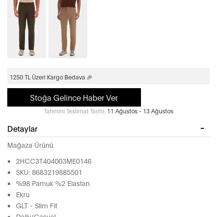
1250 TL Üzeri Kargo Bedava 🎉
Stoğa Gelince Haber Ver
Tahmini Teslimat Tarihi:
11 Ağustos - 13 Ağustos
Detaylar
Mağaza Ürünü
2HCC3T404003ME0146
SKU: 8683219885501
%98 Pamuk %2 Elastan
Ekru
GLT - Slim Fit
Daily/Casual