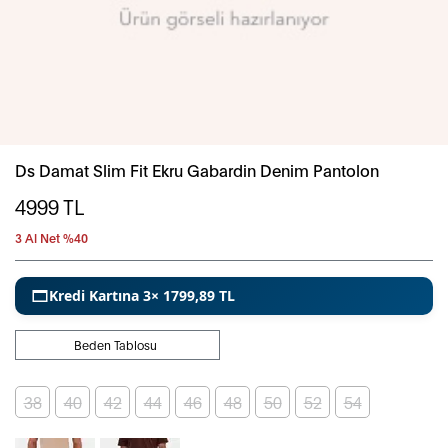
Ds Damat Slim Fit Ekru Gabardin Denim Pantolon
4999
TL
3 Al Net %40
Kredi Kartına 3× 1799,89 TL
Beden Tablosu
38
40
42
44
46
48
50
52
54