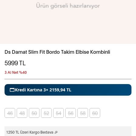
Ds Damat Slim Fit Bordo Takim Elbise Kombinli
5999
TL
3 Al Net %40
Kredi Kartına 3× 2159,94 TL
46
48
50
52
54
56
58
60
1250 TL Üzeri Kargo Bedava 🎉