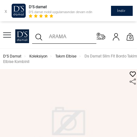
D'S damat
x
İndir
D'S damat mobil uygulamasından devam edin
0
D'S Damat
Koleksiyon
Takım Elbise
Ds Damat Slim Fit Bordo Takim
Elbise Kombinli