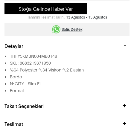
Stoğa Gelince Haber Ver
Tahmini Teslimat Tarihi:
13 Ağustos - 15 Ağustos
Satış Destek
Detaylar
1HFY5KMBN004MB0148
SKU: 8683219371950
%64 Polyester %34 Viskon %2 Elastan
Bordo
N-CITY - Slim Fit
Formal
Taksit Seçenekleri
Teslimat