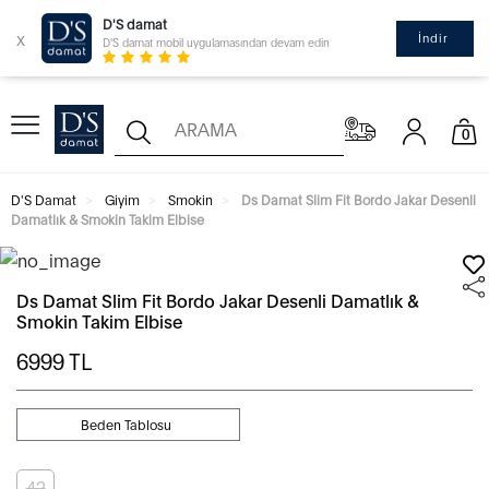
D'S damat
x
İndir
D'S damat mobil uygulamasından devam edin
0
D'S Damat
Giyim
Smokin
Ds Damat Slim Fit Bordo Jakar Desenli
Damatlık & Smokin Takim Elbise
Ds Damat Slim Fit Bordo Jakar Desenli Damatlık &
Smokin Takim Elbise
6999
TL
Beden Tablosu
42