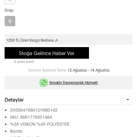
Drop:
6
1250 TL Üzeri Kargo Bedava 🎉
Stoğa Gelince Haber Ver
0 adet kaldı.
Tahmini Teslimat Tarihi:
12 Ağustos - 14 Ağustos
Smokin Danışmanlık Hizmeti
Detaylar
2HSS54708012Y9B0142
SKU: 8681778951484
%55 VİSKON %45 POLYESTER
Bordo