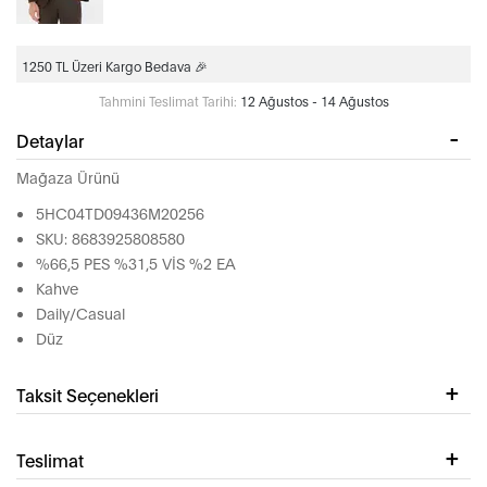
1250 TL Üzeri Kargo Bedava 🎉
Tahmini Teslimat Tarihi:
12 Ağustos - 14 Ağustos
Detaylar
Mağaza Ürünü
5HC04TD09436M20256
SKU: 8683925808580
%66,5 PES %31,5 VİS %2 EA
Kahve
Daily/Casual
Düz
Taksit Seçenekleri
Teslimat