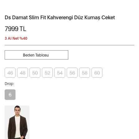
Ds Damat Slim Fit Kahverengi Düz Kumaş Ceket
7999
TL
3 Al Net %40
Beden Tablosu
46
48
50
52
54
56
58
60
Drop:
6