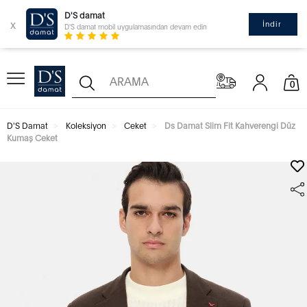
D'S damat
x
İndir
D'S damat mobil uygulamasından devam edin
0
D'S Damat
Koleksiyon
Ceket
Ds Damat Slim Fit Kahverengi Düz
Kumaş Ceket