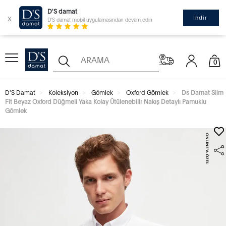
D'S damat
x
İndir
D'S damat mobil uygulamasından devam edin
0
D'S Damat
Koleksiyon
Gömlek
Oxford Gömlek
Ds Damat Slim
Fit Beyaz Oxford Düğmeli Yaka Kolay Ütülenebilir Nakış Detaylı Pamuklu
Gömlek