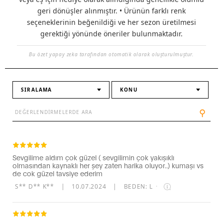
geri dönüşler alınmıştır. • Ürünün farklı renk
seçeneklerinin beğenildiği ve her sezon üretilmesi
gerektiği yönünde öneriler bulunmaktadır.
Bu özet yapay zeka tarafından otomatik olarak oluşturulmuştur.
SIRALAMA
KONU
⚲
Sevgilime aldım çok güzel ( sevgilimin çok yakışıklı
olmasından kaynaklı her şey zaten harika oluyor..) kumaşı vs
de cok güzel tavsiye ederim
S** D** K**
|
10.07.2024
|
BEDEN: L
·