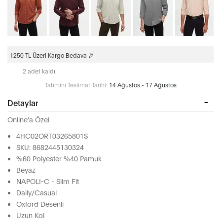
1250 TL Üzeri Kargo Bedava 🎉
2 adet kaldı.
Tahmini Teslimat Tarihi:
14 Ağustos - 17 Ağustos
Detaylar
Online'a Özel
4HC02ORT03265801S
SKU: 8682445130324
%60 Polyester %40 Pamuk
Beyaz
NAPOLI-C - Slim Fit
Daily/Casual
Oxford Desenli
Uzun Kol