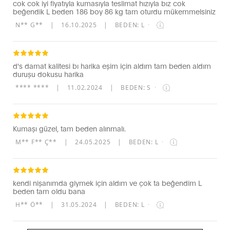
cok cok iyi fiyatıyla kumasıyla teslimat hızıyla bız cok
beğendik L beden 186 boy 86 kg tam oturdu mükemmelsiniz
N** G**
|
16.10.2025
|
BEDEN: L
·
d's damat kalitesi bı harika eşim için aldım tam beden aldım
duruşu dokusu harika
**** ****
|
11.02.2024
|
BEDEN: S
·
Kumaşı güzel, tam beden alınmalı.
M** F** Ç**
|
24.05.2025
|
BEDEN: L
·
kendi nişanımda giymek için aldım ve çok ta beğendim L
beden tam oldu bana
H** Ö**
|
31.05.2024
|
BEDEN: L
·