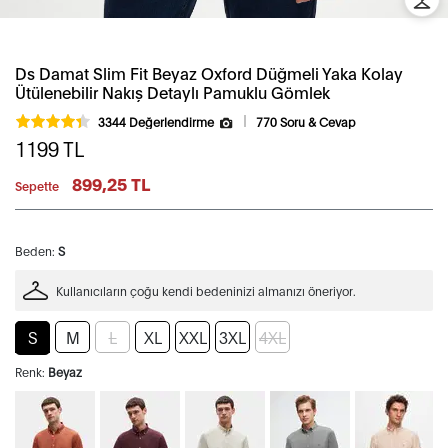
Ds Damat Slim Fit Beyaz Oxford Düğmeli Yaka Kolay
Ütülenebilir Nakış Detaylı Pamuklu Gömlek
3344 Değerlendirme
770 Soru & Cevap
1199
TL
899,25 TL
Sepette
Beden:
S
Kullanıcıların çoğu kendi bedeninizi almanızı öneriyor.
S
M
L
XL
XXL
3XL
4XL
Renk:
Beyaz