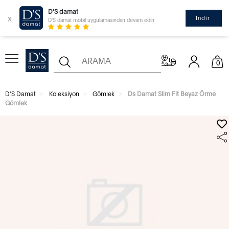
D'S damat
x
İndir
D'S damat mobil uygulamasından devam edin
0
D'S Damat
Koleksiyon
Gömlek
Ds Damat Slim Fit Beyaz Örme
Gömlek