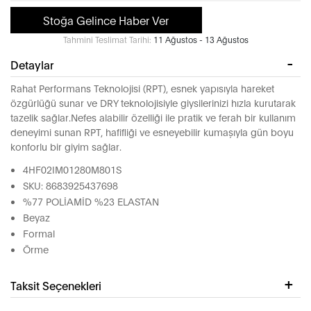
Stoğa Gelince Haber Ver
Tahmini Teslimat Tarihi:
11 Ağustos - 13 Ağustos
Detaylar
Rahat Performans Teknolojisi (RPT), esnek yapısıyla hareket
özgürlüğü sunar ve DRY teknolojisiyle giysilerinizi hızla kurutarak
tazelik sağlar.Nefes alabilir özelliği ile pratik ve ferah bir kullanım
deneyimi sunan RPT, hafifliği ve esneyebilir kumaşıyla gün boyu
konforlu bir giyim sağlar.
4HF02IM01280M801S
SKU: 8683925437698
%77 POLİAMİD %23 ELASTAN
Beyaz
Formal
Örme
Taksit Seçenekleri