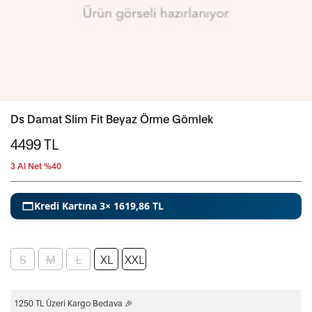
Ds Damat Slim Fit Beyaz Örme Gömlek
4499
TL
3 Al Net %40
Kredi Kartına 3× 1619,86 TL
S
M
L
XL
XXL
1250 TL Üzeri Kargo Bedava 🎉