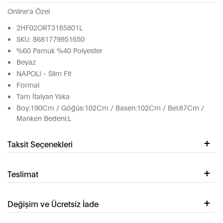
Online'a Özel
2HF02ORT3185801L
SKU: 8681779951650
%60 Pamuk %40 Polyester
Beyaz
NAPOLI - Slim Fit
Formal
Tam İtalyan Yaka
Boy:190Cm / Göğüs:102Cm / Basen:102Cm / Bel:87Cm /
Manken Bedeni:L
Taksit Seçenekleri
Teslimat
Değişim ve Ücretsiz İade