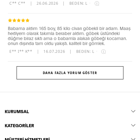
C** C**
|
26.06.2026
|
BEDEN: L
·
Babama aldım 165 boy, 85 kilo civarı göbekli bir adam. Maaş
hediyem olarak takımla beraber aldım. göbek üstündeki
düğme biraz sıktı ama o babamla alakalı göbeği kocaman.
onun dışında tam oldu yakıştı. kaliteli bir gömlek.
E** I** K**
|
16.07.2026
|
BEDEN: L
·
DAHA FAZLA YORUM GÖSTER
KURUMSAL
KATEGORİLER
MÜŞTERİ HİZMETLERİ