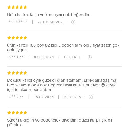
Ürün harika. Kalıp ve kumaşını çok beğendim.
**** ****
|
27 NISAN 2023
·
ürün kaliteli 185 boy 82 kilo L beden tam oldu fiyat zaten çok
çok uygun
G** Ç**
|
07.05.2024
|
BEDEN: L
·
Dokusu kalıbı öyle güzeldi ki anlatamam. Erkek arkadaşıma
hediye aldm oda çok beğendi aşırı kaliteli duruyor 😍 çeyiz
içinde alcam bunlardan
Ö** Z**
|
15.02.2026
|
BEDEN: M
·
Sürekli aldığım ve beğenerek giydiğim güzel kalıplı şık bir
gömlek