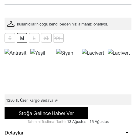
Kullanıcıların çoğu kendi bedeninizi almanızı öneriyor.
S
M
L
XL
XXL
1250 TL Üzeri Kargo Bedava 🎉
Stoğa Gelince Haber Ver
Tahmini Teslimat Tarihi:
13 Ağustos - 15 Ağustos
Detaylar