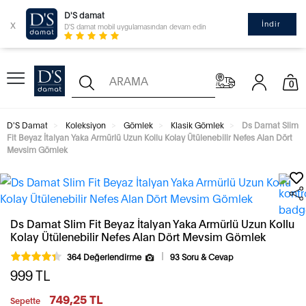
D'S damat
x
İndir
D'S damat mobil uygulamasından devam edin
0
D'S Damat
Koleksiyon
Gömlek
Klasik Gömlek
Ds Damat Slim
Fit Beyaz İtalyan Yaka Armürlü Uzun Kollu Kolay Ütülenebilir Nefes Alan Dört
Mevsim Gömlek
Ds Damat Slim Fit Beyaz İtalyan Yaka Armürlü Uzun Kollu
Kolay Ütülenebilir Nefes Alan Dört Mevsim Gömlek
364 Değerlendirme
93 Soru & Cevap
999
TL
749,25 TL
Sepette