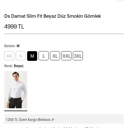
Ds Damat Slim Fit Beyaz Düz Smokin Gömlek
4999
TL
Beden:
M
XS
S
M
L
XL
XXL
3XL
Renk:
Beyaz
1250 TL Üzeri Kargo Bedava 🎉