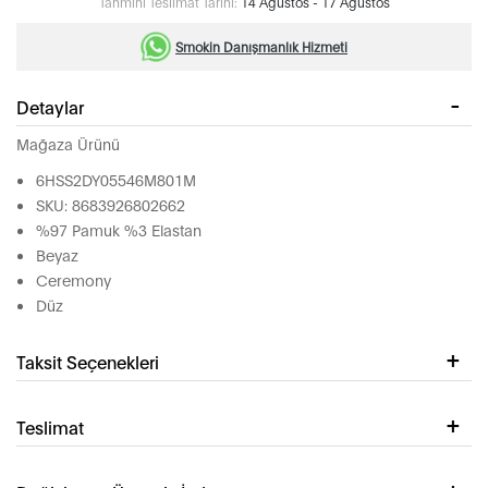
Tahmini Teslimat Tarihi:
14 Ağustos - 17 Ağustos
Smokin Danışmanlık Hizmeti
Detaylar
Mağaza Ürünü
6HSS2DY05546M801M
SKU: 8683926802662
%97 Pamuk %3 Elastan
Beyaz
Ceremony
Düz
Taksit Seçenekleri
Teslimat