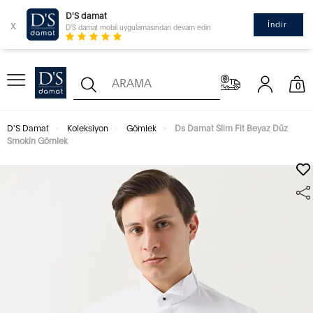
D'S damat
x
İndir
D'S damat mobil uygulamasından devam edin
0
D'S Damat
Koleksiyon
Gömlek
Ds Damat Slim Fit Beyaz Düz
Smokin Gömlek