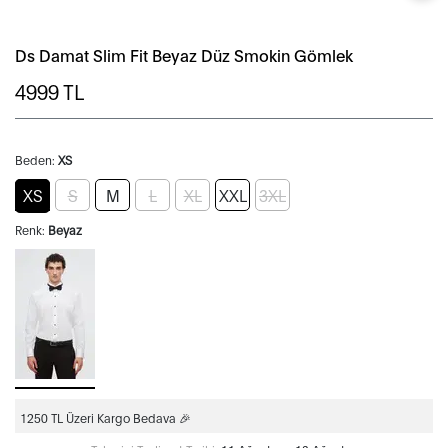
Ds Damat Slim Fit Beyaz Düz Smokin Gömlek
4999
TL
Beden:
XS
XS
S
M
L
XL
XXL
3XL
Renk:
Beyaz
1250 TL Üzeri Kargo Bedava 🎉