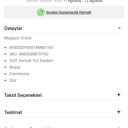
Tahmini Teslimat Tarihi:
11 Ağustos - 13 Ağustos
Smokin Danışmanlık Hizmeti
Detaylar
Mağaza Ürünü
6HSS2DY05518M801XS
SKU: 8683926670742
%97 Pamuk %3 Elastan
Beyaz
Ceremony
Düz
Taksit Seçenekleri
Teslimat