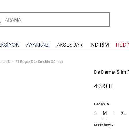
EKSİYON
AYAKKABI
AKSESUAR
İNDİRİM
HEDİ
mat Slim Fit Beyaz Düz Smokin Gömlek
Ds Damat Slim 
4999
TL
Beden:
M
S
M
L
XL
Renk:
Beyaz