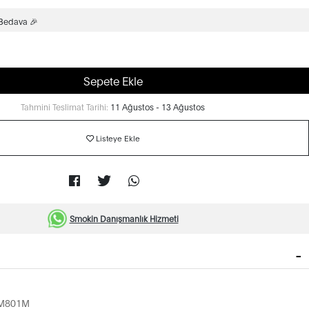
 Bedava 🎉
Sepete Ekle
Tahmini Teslimat Tarihi:
11 Ağustos - 13 Ağustos
Listeye Ekle
Smokin Danışmanlık Hizmeti
8M801M