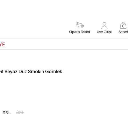
0
Sipariş Takibi
Üye Girişi
Sepet
YE
Fit Beyaz Düz Smokin Gömlek
XXL
3XL