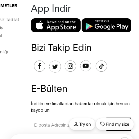
App İndir
İZMETLER
z Tadilat
iş
t
t
Bizi Takip Edin
lığı
E-Bülten
İndirim ve fırsatlardan haberdar olmak için hemen
kaydolun!
GÖNDER