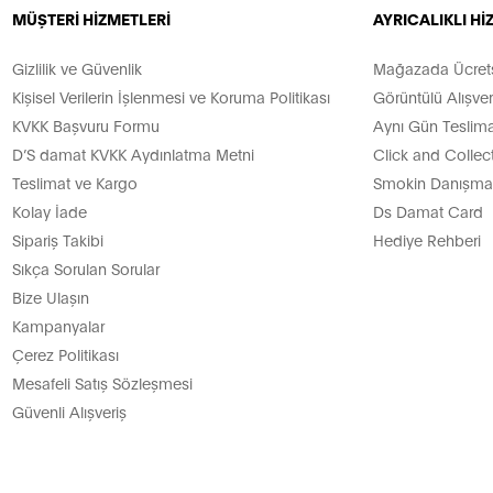
MÜŞTERİ HİZMETLERİ
AYRICALIKLI H
Gizlilik ve Güvenlik
Mağazada Ücretsi
Kişisel Verilerin İşlenmesi ve Koruma Politikası
Görüntülü Alışver
KVKK Başvuru Formu
Aynı Gün Teslima
D’S damat KVKK Aydınlatma Metni
Click and Collec
Teslimat ve Kargo
Smokin Danışman
Kolay İade
Ds Damat Card
Sipariş Takibi
Hediye Rehberi
Sıkça Sorulan Sorular
Bize Ulaşın
Kampanyalar
Çerez Politikası
Mesafeli Satış Sözleşmesi
Güvenli Alışveriş