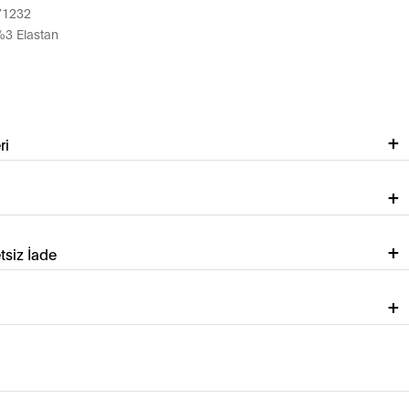
71232
%3 Elastan
ri
tsiz İade