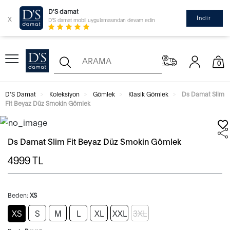
D'S damat
x
İndir
D'S damat mobil uygulamasından devam edin
0
D'S Damat
Koleksiyon
Gömlek
Klasik Gömlek
Ds Damat Slim
Fit Beyaz Düz Smokin Gömlek
Ds Damat Slim Fit Beyaz Düz Smokin Gömlek
4999
TL
Beden:
XS
XS
S
M
L
XL
XXL
3XL