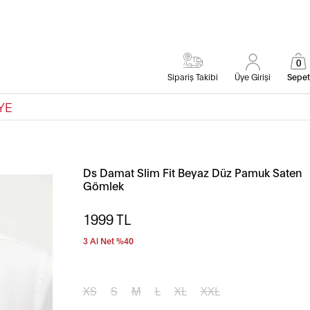
0
Sipariş Takibi
Üye Girişi
Sepet
YE
Ds Damat Slim Fit Beyaz Düz Pamuk Saten
Gömlek
1999
TL
3 Al Net %40
XS
S
M
L
XL
XXL