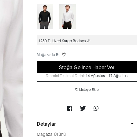
1250 TL Üzeri Kargo Bedava 🎉
Mağazada Bul
Stoğa Gelince Haber Ver
Tahmini Teslimat Tarihi:
14 Ağustos - 17 Ağustos
Listeye Ekle
Detaylar
Mağaza Ürünü