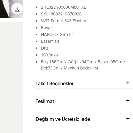
2HE02DY05006M801XL
SKU: 8683219870026
%97 Pamuk %3 Elastan
Beyaz
NAPOLI - Slim Fit
Essentials
Düz
100 Yaka
Boy:186Cm / Göğüs:94Cm / Basen:95Cm /
Bel:73Cm / Manken Bedeni:M
Taksit Seçenekleri
Teslimat
Değişim ve Ücretsiz İade