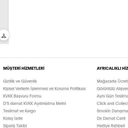
MÜŞTERİ HİZMETLERİ
AYRICALIKLI H
Gizlilik ve Güvenlik
Mağazada Ücretsi
Kişisel Verilerin İşlenmesi ve Koruma Politikası
Görüntülü Alışver
KVKK Başvuru Formu
Aynı Gün Teslima
D’S damat KVKK Aydınlatma Metni
Click and Collec
Teslimat ve Kargo
Smokin Danışman
Kolay İade
Ds Damat Card
Sipariş Takibi
Hediye Rehberi