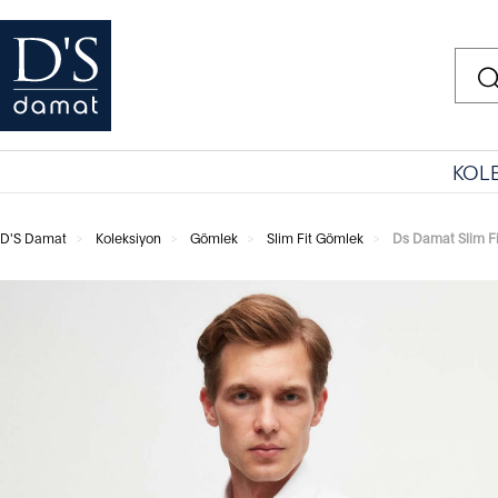
KOL
D'S Damat
Koleksiyon
Gömlek
Slim Fit Gömlek
Ds Damat Slim F