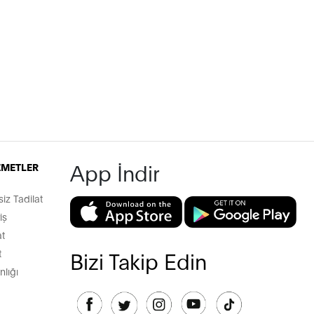
App İndir
İZMETLER
z Tadilat
iş
t
t
Bizi Takip Edin
lığı