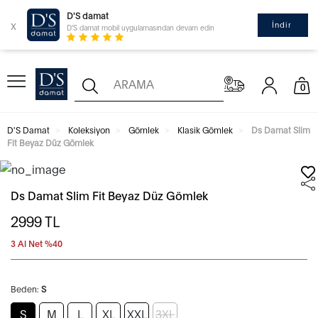
D'S damat
x
İndir
D'S damat mobil uygulamasından devam edin
0
D'S Damat
Koleksiyon
Gömlek
Klasik Gömlek
Ds Damat Slim
Fit Beyaz Düz Gömlek
Ds Damat Slim Fit Beyaz Düz Gömlek
2999
TL
3 Al Net %40
Beden:
S
S
M
L
XL
XXL
3XL