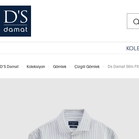
KOL
D'S Damat
Koleksiyon
Gömlek
Çizgili Gömlek
Ds Damat Slim Fit