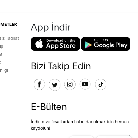
App İndir
İZMETLER
z Tadilat
iş
t
t
Bizi Takip Edin
lığı
E-Bülten
İndirim ve fırsatlardan haberdar olmak için hemen
kaydolun!