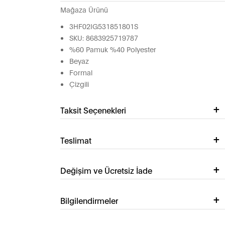
Mağaza Ürünü
3HF02IG531851801S
SKU: 8683925719787
%60 Pamuk %40 Polyester
Beyaz
Formal
Çizgili
Taksit Seçenekleri
Teslimat
Değişim ve Ücretsiz İade
Bilgilendirmeler