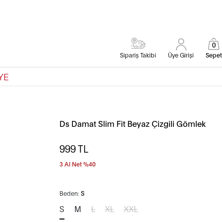
0
Sipariş Takibi
Üye Girişi
Sepet
YE
Ds Damat Slim Fit Beyaz Çizgili Gömlek
999
TL
3 Al Net %40
Beden:
S
S
M
L
XL
XXL