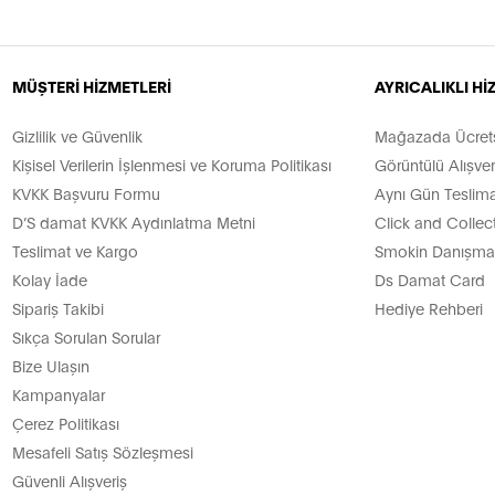
MÜŞTERİ HİZMETLERİ
AYRICALIKLI H
Gizlilik ve Güvenlik
Mağazada Ücretsi
Kişisel Verilerin İşlenmesi ve Koruma Politikası
Görüntülü Alışver
KVKK Başvuru Formu
Aynı Gün Teslima
D’S damat KVKK Aydınlatma Metni
Click and Collec
Teslimat ve Kargo
Smokin Danışman
Kolay İade
Ds Damat Card
Sipariş Takibi
Hediye Rehberi
Sıkça Sorulan Sorular
Bize Ulaşın
Kampanyalar
Çerez Politikası
Mesafeli Satış Sözleşmesi
Güvenli Alışveriş