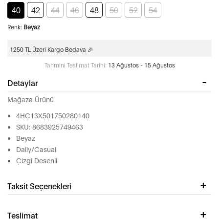
40
42
44
46
48
50
52
54
Renk:
Beyaz
1250 TL Üzeri Kargo Bedava 🎉
Tahmini Teslimat Tarihi:
13 Ağustos - 15 Ağustos
Detaylar
Mağaza Ürünü
4HC13X501750280140
SKU: 8683925749463
Beyaz
Daily/Casual
Çizgi Desenli
Taksit Seçenekleri
Teslimat