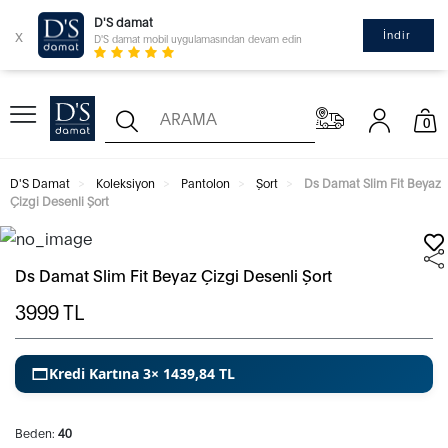
D'S damat
x
İndir
D'S damat mobil uygulamasından devam edin
0
D'S Damat
Koleksiyon
Pantolon
Şort
Ds Damat Slim Fit Beyaz
Çizgi Desenli Şort
Ds Damat Slim Fit Beyaz Çizgi Desenli Şort
3999
TL
Kredi Kartına 3× 1439,84 TL
Beden:
40