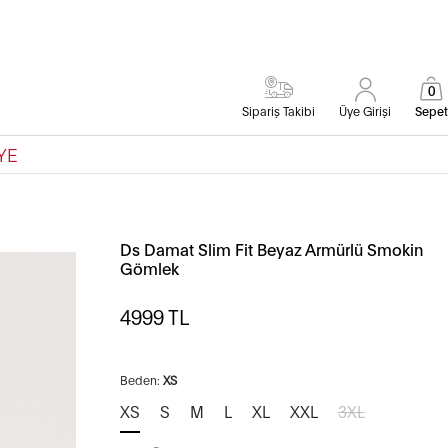
0
Sipariş Takibi
Üye Girişi
Sepet
YE
Ds Damat Slim Fit Beyaz Armürlü Smokin
Gömlek
4999
TL
Beden:
XS
XS
S
M
L
XL
XXL
3XL