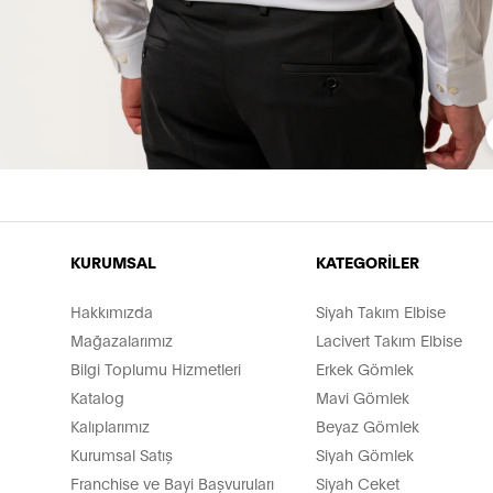
KURUMSAL
KATEGORİLER
Hakkımızda
Siyah Takım Elbise
Mağazalarımız
Lacivert Takım Elbise
Bilgi Toplumu Hizmetleri
Erkek Gömlek
Katalog
Mavi Gömlek
Kalıplarımız
Beyaz Gömlek
Kurumsal Satış
Siyah Gömlek
Franchise ve Bayi Başvuruları
Siyah Ceket