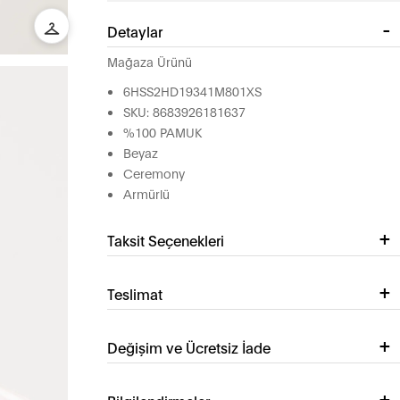
Detaylar
Mağaza Ürünü
6HSS2HD19341M801XS
SKU: 8683926181637
%100 PAMUK
Beyaz
Ceremony
Armürlü
Taksit Seçenekleri
Teslimat
Değişim ve Ücretsiz İade