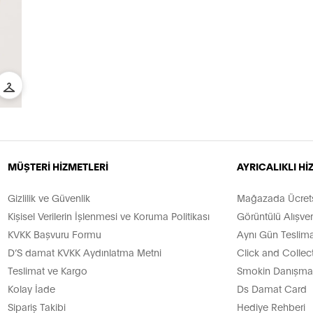
MÜŞTERİ HİZMETLERİ
AYRICALIKLI H
Gizlilik ve Güvenlik
Mağazada Ücretsi
Kişisel Verilerin İşlenmesi ve Koruma Politikası
Görüntülü Alışver
KVKK Başvuru Formu
Aynı Gün Teslima
D’S damat KVKK Aydınlatma Metni
Click and Collec
Teslimat ve Kargo
Smokin Danışman
Kolay İade
Ds Damat Card
Sipariş Takibi
Hediye Rehberi