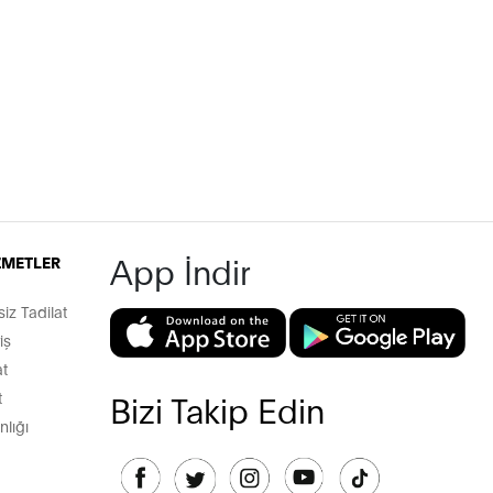
App İndir
İZMETLER
z Tadilat
iş
t
t
Bizi Takip Edin
lığı