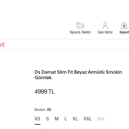
0
Sipariş Takibi
Üye Girişi
Sepet
YE
Ds Damat Slim Fit Beyaz Armürlü Smokin
Gömlek
4999
TL
Beden:
XS
XS
S
M
L
XL
XXL
3XL