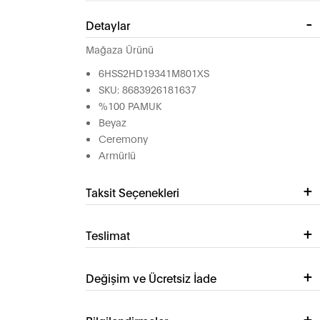
Detaylar
Mağaza Ürünü
6HSS2HD19341M801XS
SKU: 8683926181637
%100 PAMUK
Beyaz
Ceremony
Armürlü
Taksit Seçenekleri
Teslimat
Değişim ve Ücretsiz İade