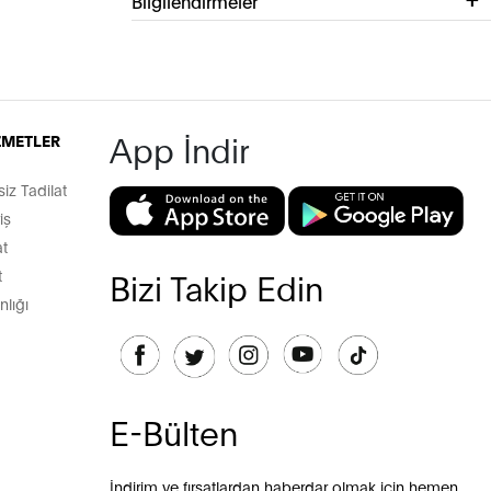
Bilgilendirmeler
App İndir
İZMETLER
z Tadilat
iş
t
t
Bizi Takip Edin
lığı
E-Bülten
İndirim ve fırsatlardan haberdar olmak için hemen