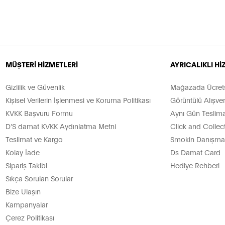
MÜŞTERİ HİZMETLERİ
AYRICALIKLI H
Gizlilik ve Güvenlik
Mağazada Ücretsi
Kişisel Verilerin İşlenmesi ve Koruma Politikası
Görüntülü Alışver
KVKK Başvuru Formu
Aynı Gün Teslima
D’S damat KVKK Aydınlatma Metni
Click and Collec
Teslimat ve Kargo
Smokin Danışman
Kolay İade
Ds Damat Card
Sipariş Takibi
Hediye Rehberi
Sıkça Sorulan Sorular
Bize Ulaşın
Kampanyalar
Çerez Politikası