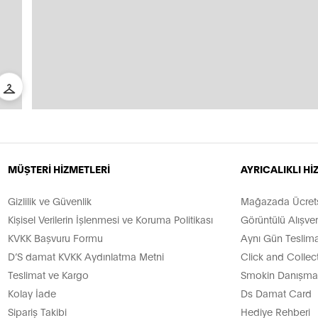
MÜŞTERİ HİZMETLERİ
AYRICALIKLI H
Gizlilik ve Güvenlik
Mağazada Ücretsi
Kişisel Verilerin İşlenmesi ve Koruma Politikası
Görüntülü Alışver
KVKK Başvuru Formu
Aynı Gün Teslima
D’S damat KVKK Aydınlatma Metni
Click and Collec
Teslimat ve Kargo
Smokin Danışman
Kolay İade
Ds Damat Card
Sipariş Takibi
Hediye Rehberi