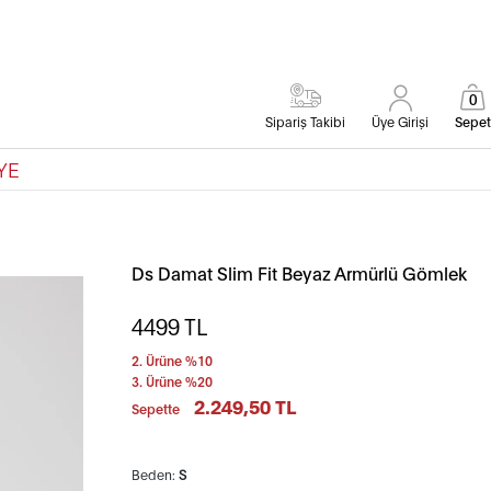
0
Sipariş Takibi
Üye Girişi
Sepet
YE
Ds Damat Slim Fit Beyaz Armürlü Gömlek
4499
TL
2. Ürüne %10
3. Ürüne %20
2.249,50 TL
Sepette
Beden:
S