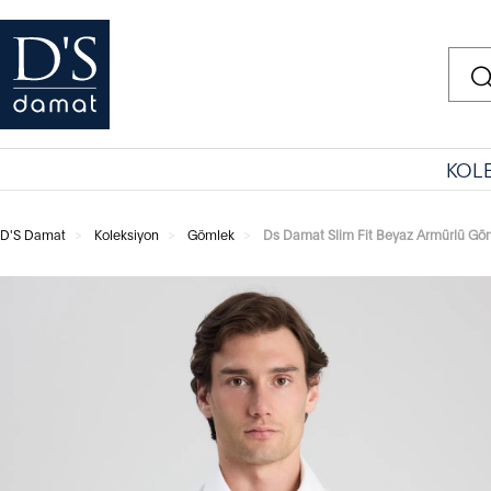
KOL
D'S Damat
Koleksiyon
Gömlek
Ds Damat Slim Fit Beyaz Armürlü Gö