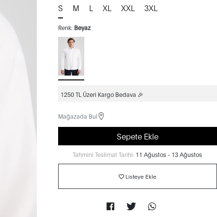
S
M
L
XL
XXL
3XL
Renk:
Beyaz
1250 TL Üzeri Kargo Bedava 🎉
Mağazada Bul
Sepete Ekle
Tahmini Teslimat Tarihi:
11 Ağustos - 13 Ağustos
Listeye Ekle