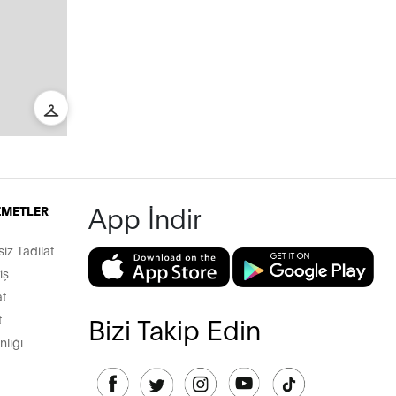
App İndir
İZMETLER
z Tadilat
iş
t
t
Bizi Takip Edin
lığı