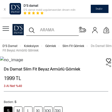
D'S damat
x
İndir
D'S damat mobil uygulamasından devam edin
0
D'S Damat
Koleksiyon
Gömlek
Slim Fit Gömlek
Ds Damat Slim
Fit Beyaz Armürlü Gömlek
Ds Damat Slim Fit Beyaz Armürlü Gömlek
1999
TL
3 Al Net %40
Beden:
S
S
M
L
XL
XXL
3XL