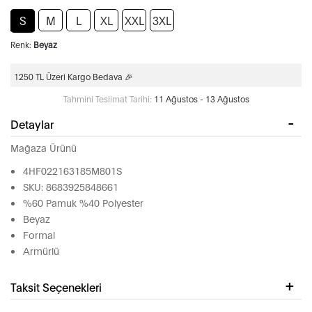
S
M
L
XL
XXL
3XL
Renk:
Beyaz
1250 TL Üzeri Kargo Bedava 🎉
Tahmini Teslimat Tarihi:
11 Ağustos - 13 Ağustos
Detaylar
Mağaza Ürünü
4HF022163185M801S
SKU: 8683925848661
%60 Pamuk %40 Polyester
Beyaz
Formal
Armürlü
Taksit Seçenekleri