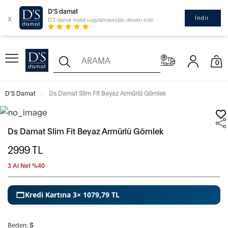
D'S damat
x
İndir
D'S damat mobil uygulamasından devam edin
0
D'S Damat
Ds Damat Slim Fit Beyaz Armürlü Gömlek
Ds Damat Slim Fit Beyaz Armürlü Gömlek
2999
TL
3 Al Net %40
Kredi Kartına 3× 1079,79 TL
Beden:
S