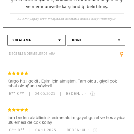
ve memnuniyetle karşılandığı belirtilmiş.
Bu özet yapay zeka tarafından otomatik olarak oluşturulmuştur.
SIRALAMA
KONU
⚲
Kargo hızlı geldi , Eşim için almıştım. Tam oldu , giydi çok
rahat olduğunu söyledi.
E** C**
|
04.05.2025
|
BEDEN: L
·
tam beden alabilirsiniz esime aldim gayet guzel ve hos ayrica
utulemesi de cok kolay
G** B**
|
04.11.2025
|
BEDEN: XL
·