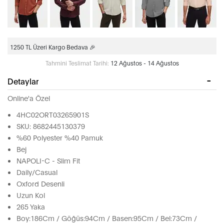
1250 TL Üzeri Kargo Bedava 🎉
Tahmini Teslimat Tarihi:
12 Ağustos - 14 Ağustos
Detaylar
Online'a Özel
4HC02ORT03265901S
SKU: 8682445130379
%60 Polyester %40 Pamuk
Bej
NAPOLI-C - Slim Fit
Daily/Casual
Oxford Desenli
Uzun Kol
265 Yaka
Boy:186Cm / Göğüs:94Cm / Basen:95Cm / Bel:73Cm /