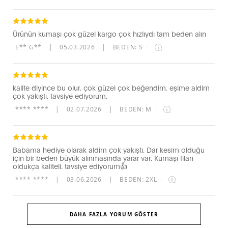
Ürünün kumaşı çok güzel kargo çok hızlıydı tam beden alın
E** G**
|
05.03.2026
|
BEDEN: S
·
kalite diyince bu olur. çok güzel çok beğendim. eşime aldim
çok yakıştı. tavsiye ediyorum.
**** ****
|
02.07.2026
|
BEDEN: M
·
Babama hediye olarak aldim çok yakıştı. Dar kesim olduğu
için bir beden büyük alınmasında yarar var. Kumaşı filan
oldukça kaliteli. tavsiye ediyorum👍
**** ****
|
03.06.2026
|
BEDEN: 2XL
·
DAHA FAZLA YORUM GÖSTER