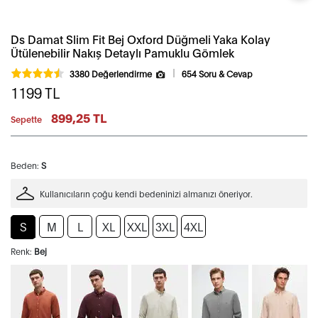
Ds Damat Slim Fit Bej Oxford Düğmeli Yaka Kolay
Ütülenebilir Nakış Detaylı Pamuklu Gömlek
3380 Değerlendirme
654 Soru & Cevap
1199
TL
899,25 TL
Sepette
Beden:
S
Kullanıcıların çoğu kendi bedeninizi almanızı öneriyor.
S
M
L
XL
XXL
3XL
4XL
Renk:
Bej