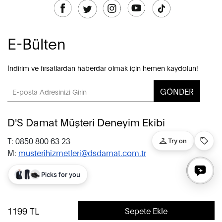
E-Bülten
İndirim ve fırsatlardan haberdar olmak için hemen kaydolun!
GÖNDER
D'S Damat Müşteri Deneyim Ekibi
T: 0850 800 63 23
M:
musterihizmetleri@dsdamat.com.tr
© 2020 D’S Damat, bütün hakları saklıdır.
1199
TL
Sepete Ekle