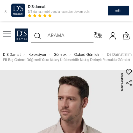
D'S damat
x
İndir
D'S damat mobil uygulamasından devam edin
0
D'S Damat
Koleksiyon
Gömlek
Oxford Gömlek
Ds Damat Slim
Fit Bej Oxford Düğmeli Yaka Kolay Ütülenebilir Nakış Detaylı Pamuklu Gömlek