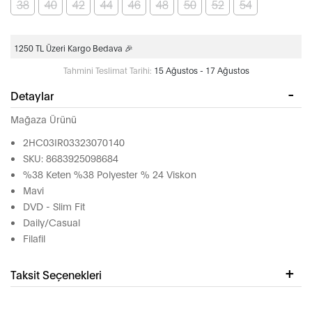
38
40
42
44
46
48
50
52
54
1250 TL Üzeri Kargo Bedava 🎉
Tahmini Teslimat Tarihi:
15 Ağustos - 17 Ağustos
Detaylar
Mağaza Ürünü
2HC03IR03323070140
SKU: 8683925098684
%38 Keten %38 Polyester % 24 Viskon
Mavi
DVD - Slim Fit
Daily/Casual
Filafil
Taksit Seçenekleri