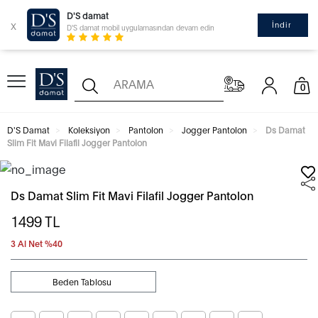
D'S damat
x
İndir
D'S damat mobil uygulamasından devam edin
0
D'S Damat
Koleksiyon
Pantolon
Jogger Pantolon
Ds Damat
Slim Fit Mavi Filafil Jogger Pantolon
Ds Damat Slim Fit Mavi Filafil Jogger Pantolon
1499
TL
3 Al Net %40
Beden Tablosu