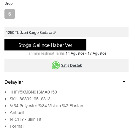
Drop:
6
1250 TL Üzeri Kargo Bedava 🎉
Stoğa Gelince Haber Ver
Tahmini Teslimat Tarihi:
14 Ağustos - 17 Ağustos
Satış Destek
Detaylar
1HFY5KMBN016MA0150
SKU: 8683219516313
%64 Polyester %34 Viskon %2 Elastan
Antrasit
N-CITY - Slim Fit
Formal