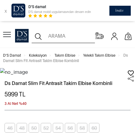
D'S damat
x
İndir
D'S damat mobil uygulamasından devam edin
0
D'S Damat
Koleksiyon
Takım Elbise
Yelekli Takım Elbise
Ds
Damat Slim Fit Antrasit Takim Elbise Kombinli
Ds Damat Slim Fit Antrasit Takim Elbise Kombinli
5999
TL
3 Al Net %40
46
48
50
52
54
56
58
60