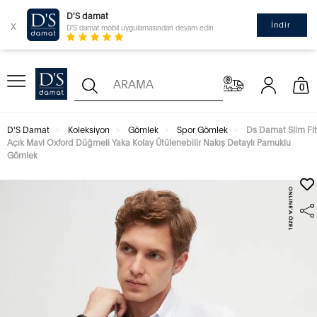
D'S damat
x
İndir
D'S damat mobil uygulamasından devam edin
0
D'S Damat
Koleksiyon
Gömlek
Spor Gömlek
Ds Damat Slim Fit
Açık Mavi Oxford Düğmeli Yaka Kolay Ütülenebilir Nakış Detaylı Pamuklu
Gömlek