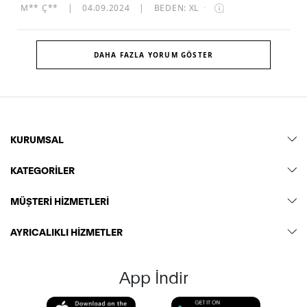
M** Ç**
|
04.09.2024
|
BEDEN: XL
·
DAHA FAZLA YORUM GÖSTER
KURUMSAL
KATEGORİLER
MÜŞTERİ HİZMETLERİ
AYRICALIKLI HİZMETLER
App İndir