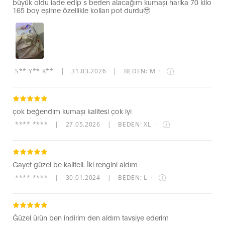
büyük oldu iade edip s beden alacağım kumaşı harika 70 kilo
165 boy eşime özellikle kolları pot durdu🥹
S** Y** K**
|
31.03.2026
|
BEDEN: M
·
çok beğendim kumaşı kalitesi çok iyi
**** ****
|
27.05.2026
|
BEDEN: XL
·
Gayet güzel be kaliteli. İki rengini aldım
**** ****
|
30.01.2024
|
BEDEN: L
·
Ğüzel ürün ben indirim den aldım tavsiye ederim