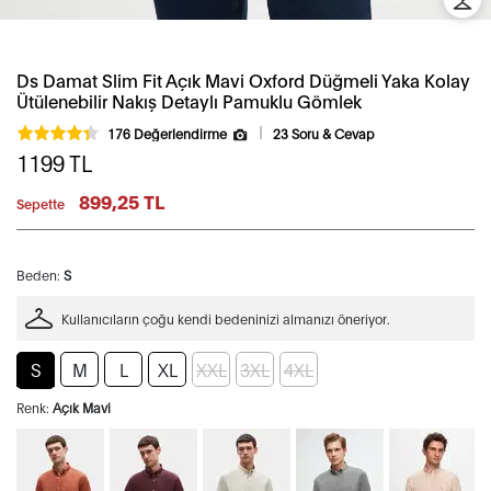
Ds Damat Slim Fit Açık Mavi Oxford Düğmeli Yaka Kolay
Ütülenebilir Nakış Detaylı Pamuklu Gömlek
176 Değerlendirme
23 Soru & Cevap
1199
TL
899,25 TL
Sepette
Beden:
S
Kullanıcıların çoğu kendi bedeninizi almanızı öneriyor.
S
M
L
XL
XXL
3XL
4XL
Renk:
Açık Mavi