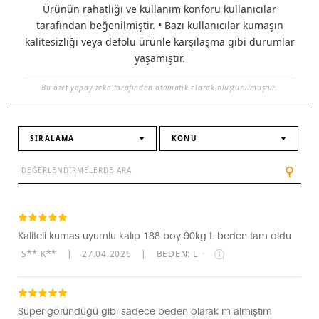
Ürünün rahatlığı ve kullanım konforu kullanıcılar
tarafından beğenilmiştir. • Bazı kullanıcılar kumaşın
kalitesizliği veya defolu ürünle karşılaşma gibi durumlar
yaşamıştır.
Bu özet yapay zeka tarafından otomatik olarak oluşturulmuştur.
SIRALAMA
KONU
⚲
Kaliteli kumas uyumlu kalıp 188 boy 90kg L beden tam oldu
S** K**
|
27.04.2026
|
BEDEN: L
·
Süper göründüğü gibi sadece beden olarak m almıştım