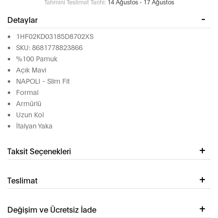
Tahmini Teslimat Tarihi:
14 Ağustos - 17 Ağustos
Detaylar
1HF02KD03185D8702XS
SKU: 8681778823866
%100 Pamuk
Açık Mavi
NAPOLI - Slim Fit
Formal
Armürlü
Uzun Kol
İtalyan Yaka
Taksit Seçenekleri
Teslimat
Değişim ve Ücretsiz İade