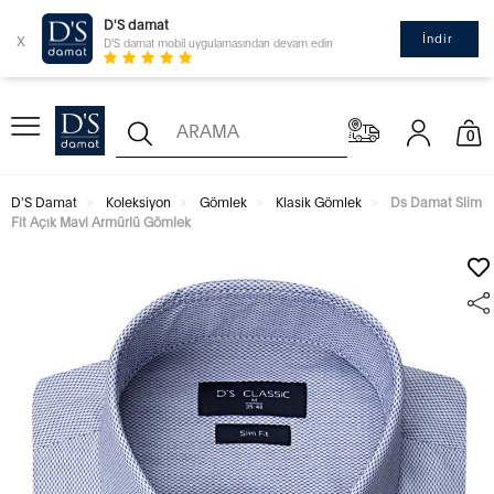
D'S damat
x
İndir
D'S damat mobil uygulamasından devam edin
0
D'S Damat
Koleksiyon
Gömlek
Klasik Gömlek
Ds Damat Slim
Fit Açık Mavi Armürlü Gömlek