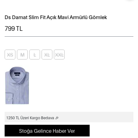
Ds Damat Slim Fit Açık Mavi Armürlü Gömlek
799
TL
XS
M
L
XL
XXL
1250 TL Üzeri Kargo Bedava 🎉
Stoğa Gelince Haber Ver