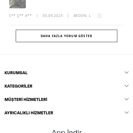
S** Ş** A**
|
30.09.2025
|
BEDEN: L
·
DAHA FAZLA YORUM GÖSTER
KURUMSAL
KATEGORİLER
MÜŞTERİ HİZMETLERİ
AYRICALIKLI HİZMETLER
App İndir