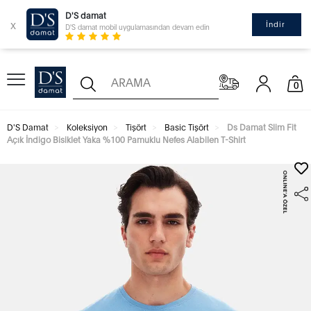
D'S damat
x
İndir
D'S damat mobil uygulamasından devam edin
0
D'S Damat
Koleksiyon
Tişört
Basic Tişört
Ds Damat Slim Fit
Açık İndigo Bisiklet Yaka %100 Pamuklu Nefes Alabilen T-Shirt