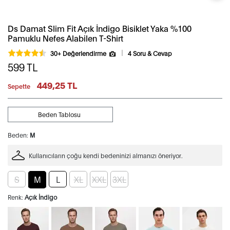
Ds Damat Slim Fit Açık İndigo Bisiklet Yaka %100
Pamuklu Nefes Alabilen T-Shirt
30+ Değerlendirme
4 Soru & Cevap
599
TL
449,25 TL
Sepette
Beden Tablosu
Beden:
M
Kullanıcıların çoğu kendi bedeninizi almanızı öneriyor.
S
M
L
XL
XXL
3XL
Renk:
Açık İndigo