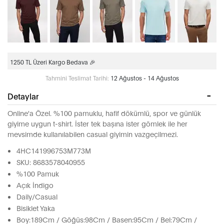
1250 TL Üzeri Kargo Bedava 🎉
Tahmini Teslimat Tarihi:
12 Ağustos - 14 Ağustos
Detaylar
Online'a Özel. %100 pamuklu, hafif dökümlü, spor ve günlük
giyime uygun t-shirt. İster tek başına ister gömlek ile her
mevsimde kullanılabilen casual giyimin vazgeçilmezi.
4HC141996753M773M
SKU: 8683578040955
%100 Pamuk
Açık İndigo
Daily/Casual
Bisiklet Yaka
Boy:189Cm / Göğüs:98Cm / Basen:95Cm / Bel:79Cm /