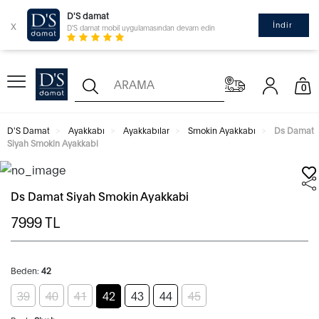
D'S damat
x
İndir
D'S damat mobil uygulamasından devam edin
0
D'S Damat
Ayakkabı
Ayakkabılar
Smokin Ayakkabı
Ds Damat
Siyah Smokin Ayakkabi
Ds Damat Siyah Smokin Ayakkabi
7999
TL
Beden:
42
39
40
41
42
43
44
45