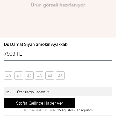
Ds Damat Siyah Smokin Ayakkabi
7999
TL
40
41
42
43
44
45
1250 TL Üzeri Kargo Bedava 🎉
Stoğa Gelince Haber Ver
Tahmini Teslimat Tarihi:
15 Ağustos - 17 Ağustos