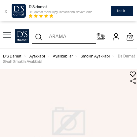
D'S damat
x
İndir
D'S damat mobil uygulamasından devam edin
0
D'S Damat
Ayakkabı
Ayakkabılar
Smokin Ayakkabı
Ds Damat
Siyah Smokin Ayakkabi