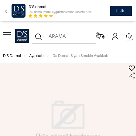
D'S damat
x
İndir
D'S damat mobil uygulamasından devam edin
0
D'S Damat
Ayakkabı
Ds Damat Siyah Smokin Ayakkabi