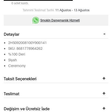
0 adet kaldı.
Tahmini Teslimat Tarihi:
11 Ağustos - 13 Ağustos
Smokin Danışmanlık Hizmeti
Detaylar
2HS092008100Y900141
SKU: 8681778964262
%100 Deri
Siyah
Ceremony
Taksit Seçenekleri
Teslimat
Değişim ve Ücretsiz İade