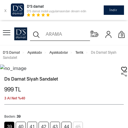
D'S damat
x
İndir
D'S damat mobil uygulamasından devam edin
0
D'S Damat
Ayakkabı
Ayakkabılar
Terlik
Ds Damat Siyah
Sandalet
Ds Damat Siyah Sandalet
999
TL
3 Al Net %40
Beden:
39
39
40
41
42
43
44
45