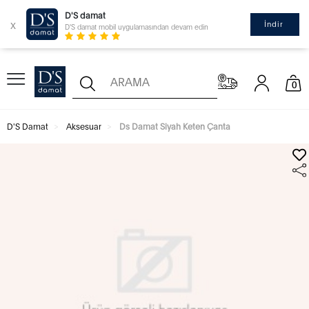
D'S damat
x
İndir
D'S damat mobil uygulamasından devam edin
0
D'S Damat
Aksesuar
Ds Damat Siyah Keten Çanta