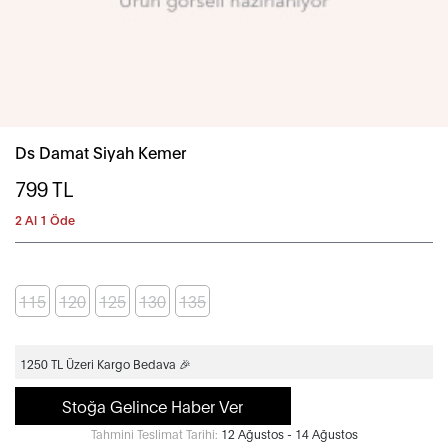
Ds Damat Siyah Kemer
799
TL
2 Al 1 Öde
115
120
125
130
135
1250 TL Üzeri Kargo Bedava 🎉
Stoğa Gelince Haber Ver
Tahmini Teslimat Tarihi:
12 Ağustos - 14 Ağustos