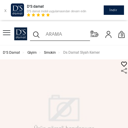
D'S damat
x
İndir
D'S damat mobil uygulamasından devam edin
0
D'S Damat
Giyim
Smokin
Ds Damat Siyah Kemer