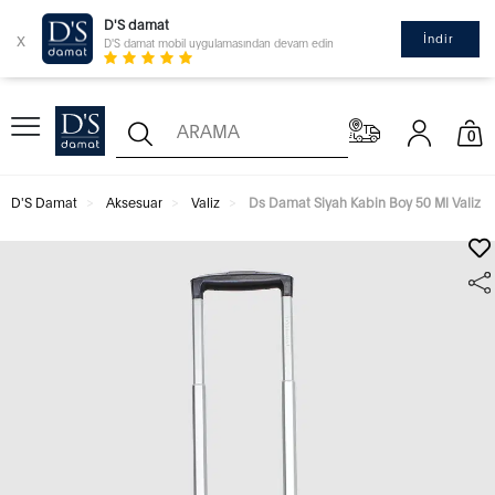
D'S damat
x
İndir
D'S damat mobil uygulamasından devam edin
0
D'S Damat
Aksesuar
Valiz
Ds Damat Siyah Kabin Boy 50 Ml Valiz