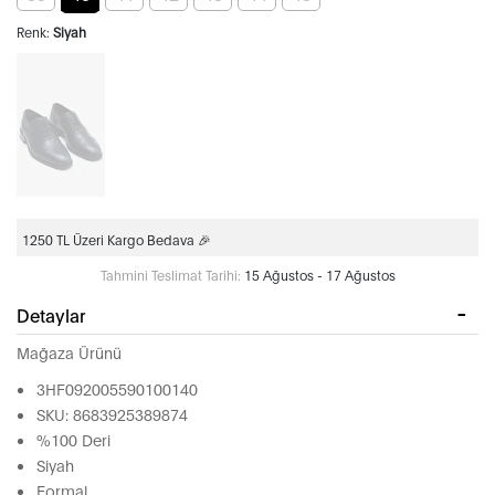
Renk:
Siyah
1250 TL Üzeri Kargo Bedava 🎉
Tahmini Teslimat Tarihi:
15 Ağustos - 17 Ağustos
Detaylar
Mağaza Ürünü
3HF092005590100140
SKU: 8683925389874
%100 Deri
Siyah
Formal