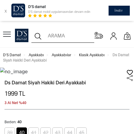
D'S damat
x
İndir
D'S damat mobil uygulamasından devam edin
0
D'S Damat
Ayakkabı
Ayakkabılar
Klasik Ayakkabı
Ds Damat
Siyah Hakiki Deri Ayakkabi
Ds Damat Siyah Hakiki Deri Ayakkabi
1999
TL
3 Al Net %40
Beden:
40
39
40
41
42
43
44
45