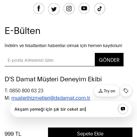
E-Bülten
İndirim ve fırsatlardan haberdar olmak için hemen kaydolun!
GÖNDER
D'S Damat Müşteri Deneyim Ekibi
T: 0850 800 63 23
M:
musterihizmetleri@dsdamat.com.tr
© 2020 D’S Damat, bütün hakları saklıdır.
999
TL
Sepete Ekle