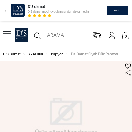
D'S damat
x
İndir
D'S damat mobil uygulamasından devam edin
0
D'S Damat
Aksesuar
Papyon
Ds Damat Siyah Düz Papyon