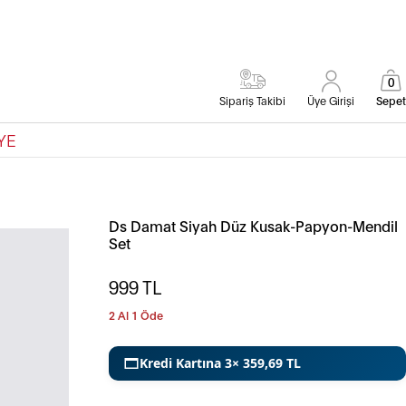
0
Sipariş Takibi
Üye Girişi
Sepet
YE
Ds Damat Siyah Düz Kusak-Papyon-Mendil
Set
999
TL
2 Al 1 Öde
Kredi Kartına 3× 359,69 TL