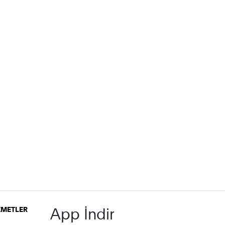
App İndir
İZMETLER