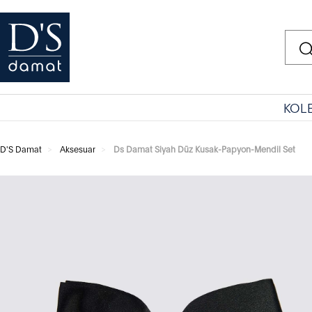
KOL
D'S Damat
Aksesuar
Ds Damat Siyah Düz Kusak-Papyon-Mendil Set