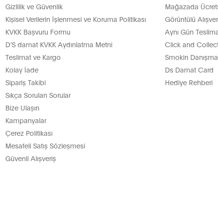
Gizlilik ve Güvenlik
Mağazada Ücretsi
Kişisel Verilerin İşlenmesi ve Koruma Politikası
Görüntülü Alışver
KVKK Başvuru Formu
Aynı Gün Teslima
D’S damat KVKK Aydınlatma Metni
Click and Collec
Teslimat ve Kargo
Smokin Danışman
Kolay İade
Ds Damat Card
Sipariş Takibi
Hediye Rehberi
Sıkça Sorulan Sorular
Bize Ulaşın
Kampanyalar
Çerez Politikası
Mesafeli Satış Sözleşmesi
Güvenli Alışveriş