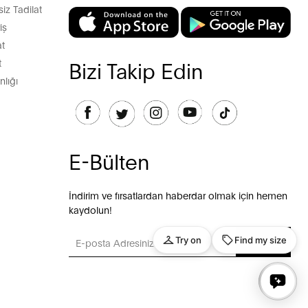
z Tadilat
iş
t
t
Bizi Takip Edin
lığı
E-Bülten
İndirim ve fırsatlardan haberdar olmak için hemen
kaydolun!
GÖNDER