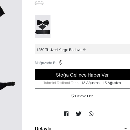
STD
1250 TL Üzeri Kargo Bedava 🎉
Mağazada Bul
Stoğa Gelince Haber Ver
Tahmini Teslimat Tarihi:
13 Ağustos - 15 Ağustos
Listeye Ekle
Detaylar