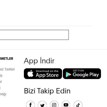
App İndir
İZMETLER
z Tadilat
iş
t
t
Bizi Takip Edin
lığı