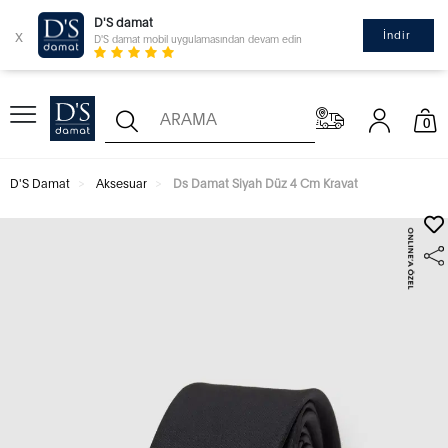
D'S damat
x
İndir
D'S damat mobil uygulamasından devam edin
0
D'S Damat
Aksesuar
Ds Damat Siyah Düz 4 Cm Kravat